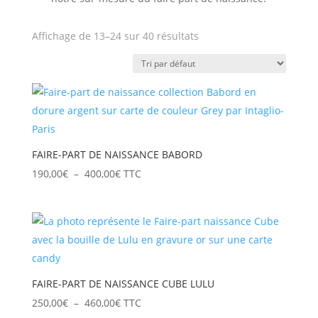
Affichage de 13–24 sur 40 résultats
FAIRE-PART DE NAISSANCE BABORD
Plage
190,00
€
–
400,00
€
TTC
de
prix :
190,00€
à
400,00€
FAIRE-PART DE NAISSANCE CUBE LULU
Plage
250,00
€
–
460,00
€
TTC