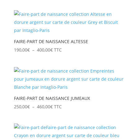
de
prix :
250,00€
à
460,00€
FAIRE-PART DE NAISSANCE ALTESSE
Plage
190,00
€
–
400,00
€
TTC
de
prix :
190,00€
à
400,00€
FAIRE-PART DE NAISSANCE JUMEAUX
Plage
250,00
€
–
460,00
€
TTC
de
prix :
250,00€
à