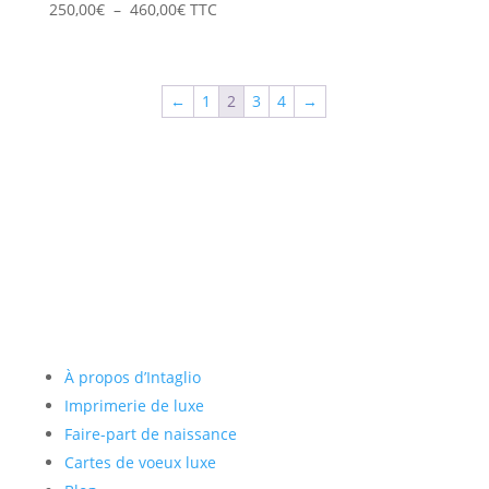
Plage
250,00
€
–
460,00
€
TTC
de
prix :
250,00€
←
1
2
3
4
→
à
460,00€
Liens utiles
À propos d’Intaglio
Imprimerie de luxe
Faire-part de naissance
Cartes de voeux luxe