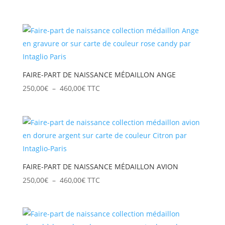
de
prix :
250,00€
à
460,00€
FAIRE-PART DE NAISSANCE MÉDAILLON ANGE
Plage
250,00
€
–
460,00
€
TTC
de
prix :
250,00€
à
460,00€
FAIRE-PART DE NAISSANCE MÉDAILLON AVION
Plage
250,00
€
–
460,00
€
TTC
de
prix :
250,00€