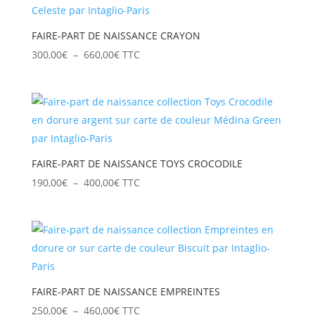
460,00€
FAIRE-PART DE NAISSANCE CRAYON
Plage
300,00
€
–
660,00
€
TTC
de
prix :
300,00€
à
660,00€
FAIRE-PART DE NAISSANCE TOYS CROCODILE
Plage
190,00
€
–
400,00
€
TTC
de
prix :
190,00€
à
400,00€
FAIRE-PART DE NAISSANCE EMPREINTES
Plage
250,00
€
–
460,00
€
TTC