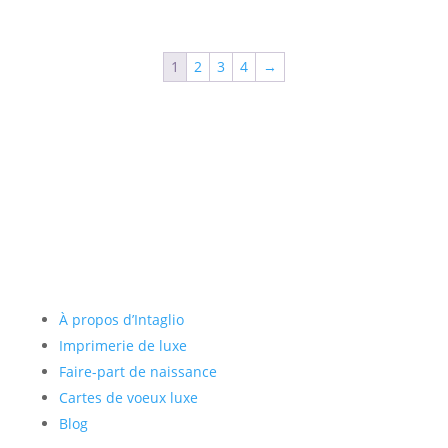
de
prix :
300,00€
1
2
3
4
→
à
660,00€
Liens utiles
À propos d’Intaglio
Imprimerie de luxe
Faire-part de naissance
Cartes de voeux luxe
Blog