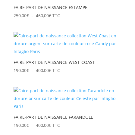
FAIRE-PART DE NAISSANCE ESTAMPE
Plage
250,00
€
–
460,00
€
TTC
de
prix :
250,00€
à
460,00€
FAIRE-PART DE NAISSANCE WEST-COAST
Plage
190,00
€
–
400,00
€
TTC
de
prix :
190,00€
à
400,00€
FAIRE-PART DE NAISSANCE FARANDOLE
Plage
190,00
€
–
400,00
€
TTC
de