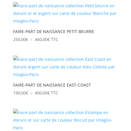
prix :
190,00€
à
400,00€
FAIRE-PART DE NAISSANCE PETIT-BEURRE
Plage
250,00
€
–
460,00
€
TTC
de
prix :
250,00€
à
460,00€
FAIRE-PART DE NAISSANCE EAST-COAST
Plage
190,00
€
–
400,00
€
TTC
de
prix :
190,00€
à
400,00€