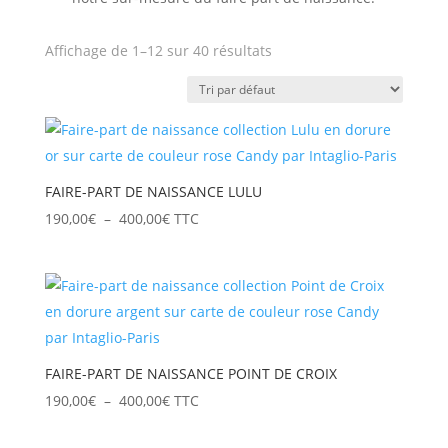
Affichage de 1–12 sur 40 résultats
FAIRE-PART DE NAISSANCE LULU
Plage
190,00
€
–
400,00
€
TTC
de
prix :
190,00€
à
400,00€
FAIRE-PART DE NAISSANCE POINT DE CROIX
Plage
190,00
€
–
400,00
€
TTC
de