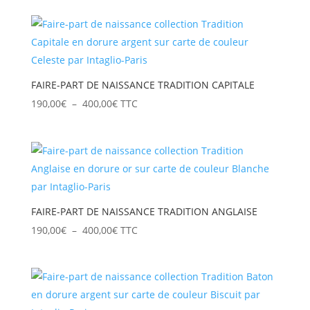
prix :
190,00€
à
400,00€
FAIRE-PART DE NAISSANCE TRADITION CAPITALE
Plage
190,00
€
–
400,00
€
TTC
de
prix :
190,00€
à
400,00€
FAIRE-PART DE NAISSANCE TRADITION ANGLAISE
Plage
190,00
€
–
400,00
€
TTC
de
prix :
190,00€
à