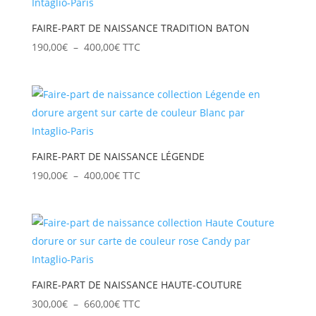
400,00€
FAIRE-PART DE NAISSANCE TRADITION BATON
Plage
190,00
€
–
400,00
€
TTC
de
prix :
190,00€
à
400,00€
FAIRE-PART DE NAISSANCE LÉGENDE
Plage
190,00
€
–
400,00
€
TTC
de
prix :
190,00€
à
400,00€
FAIRE-PART DE NAISSANCE HAUTE-COUTURE
Plage
300,00
€
–
660,00
€
TTC