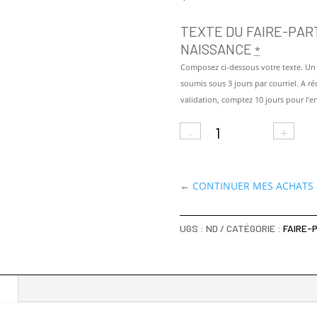
TEXTE DU FAIRE-PAR
NAISSANCE
*
Composez ci-dessous votre texte. Un 
soumis sous 3 jours par courriel. A r
validation, comptez 10 jours pour l’en
QUANTITÉ
DE
-
+
FAIRE-
PART
DE
←
CONTINUER MES ACHATS
NAISSANCE
CUBE
LULU
UGS :
ND
CATÉGORIE :
FAIRE-