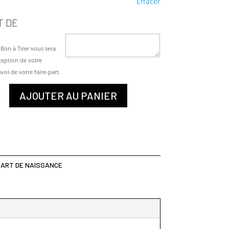
Effacer
T DE
Bon à Tirer vous sera
éception de votre
voi de votre faire-part.
AJOUTER AU PANIER
PART DE NAISSANCE