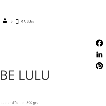
0 Articles
DÉTAILS DU COMPTE
Facebo
Linked
UBE LULU
Pintere
papier d’édition 300 grs