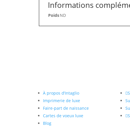
Informations complém
Poids
ND
Liens utiles
Res
À propos d’Intaglio
S
Imprimerie de luxe
Su
Faire-part de naissance
Su
Cartes de voeux luxe
S
Blog