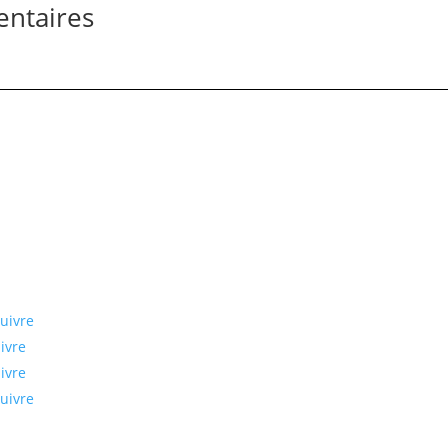
entaires
tons connectés
Newsletter
uivre
ivre
ivre
uivre