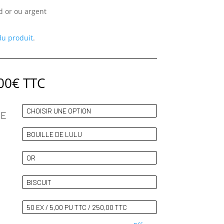
 or ou argent
 du produit
.
Plage
00
€
TTC
de
prix :
250,00€
TE
à
460,00€