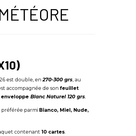
 MÉTÉORE
X10)
26 est double, en
270-300 grs
, au
e est accompagnée de son
feuillet
n
enveloppe
Blanc
Naturel 120 grs
.
r préférée parmi
Bianco, Miel, Nude,
aquet contenant
10 cartes
.