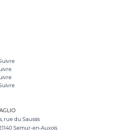
STONS CONNECTÉS
NEWSLETTER
Suivre
uivre
uivre
Suivre
AGLIO
s, rue du Saussis
 21140 Semur-en-Auxois