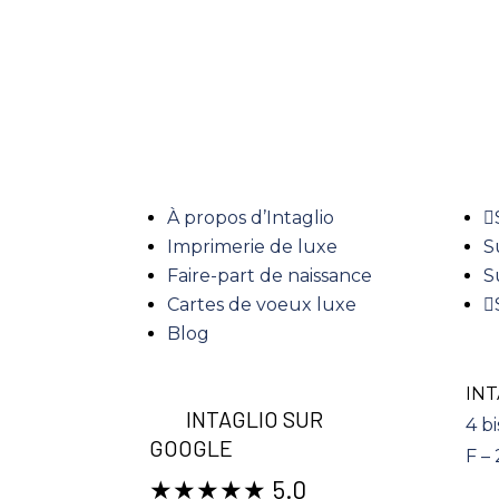
LIENS UTILES
RE
À propos d’Intaglio
Imprimerie de luxe
S
Faire-part de naissance
S
Cartes de voeux luxe
Blog
INT
INTAGLIO SUR
4 bi
GOOGLE
F –
★★★★★ 5.0