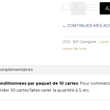
quantité
-
+
A
de
Carte
de
←
CONTINUER MES AC
Vœux
de
UGS :
ND
Catégorie :
Carte
Luxe
voeux de luxe
2026
Météore
complémentaires
onditionnées par paquet de 10 cartes
. Pour comman
er 30 cartes faites varier la quantité à 3, etc.