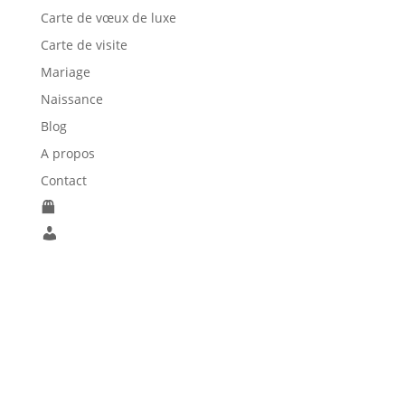
Carte de vœux de luxe
Carte de visite
Mariage
Naissance
Blog
A propos
Contact
P
a
M
n
o
i
n
e
C
r
o
m
p
Liens utiles
t
e