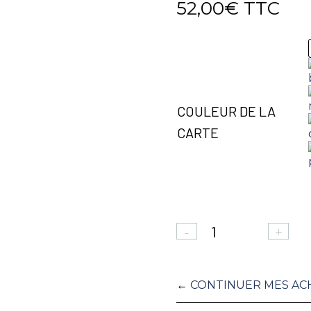
52,00
€
TTC
COULEUR DE LA
CARTE
QUANTITÉ
-
+
DE
CARTE
DE
←
CONTINUER MES AC
VŒUX