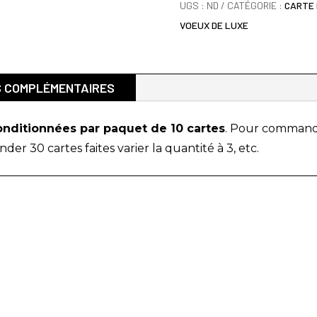
DE
UGS :
ND
CATÉGORIE :
CARTE 
LUXE
VOEUX DE LUXE
2026
CANNETILLE
S COMPLÉMENTAIRES
onditionnées par paquet de 10 cartes
. Pour comman
er 30 cartes faites varier la quantité à 3, etc.
STONS CONNECTÉS
NEWSLETTER