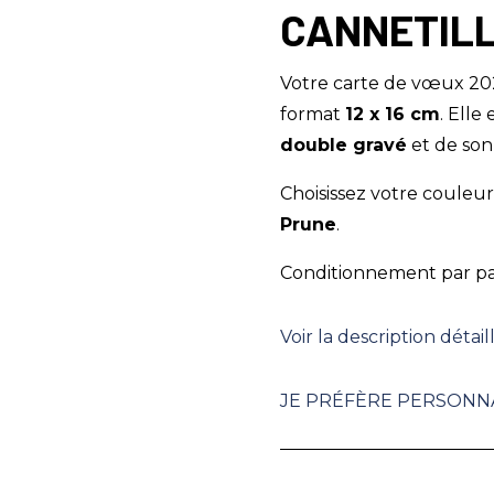
CANNETILL
Votre carte de vœux 20
format
12 x 16 cm
. Ell
double gravé
et de so
Choisissez votre couleu
Prune
.
Conditionnement par p
Voir la description détai
JE PRÉFÈRE PERSONNA