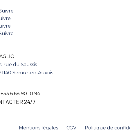
Suivre
uivre
uivre
Suivre
AGLIO
s, rue du Saussis
 21140 Semur-en-Auxois
. +33 6 68 90 10 94
NTACTER 24/7
AGLIO |
Mentions légales
|
CGV
|
Politique de confide