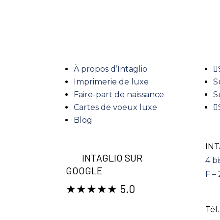
LIENS UTILES
RE
À propos d’Intaglio
Imprimerie de luxe
S
Faire-part de naissance
S
Cartes de voeux luxe
Blog
INT
INTAGLIO SUR
4 bi
GOOGLE
F –
★★★★★ 5.0
Tél