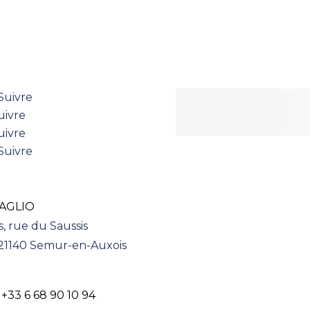
STONS CONNECTÉS
NEWSLETTER
Suivre
uivre
uivre
Suivre
AGLIO
s, rue du Saussis
 21140 Semur-en-Auxois
. +33 6 68 90 10 94