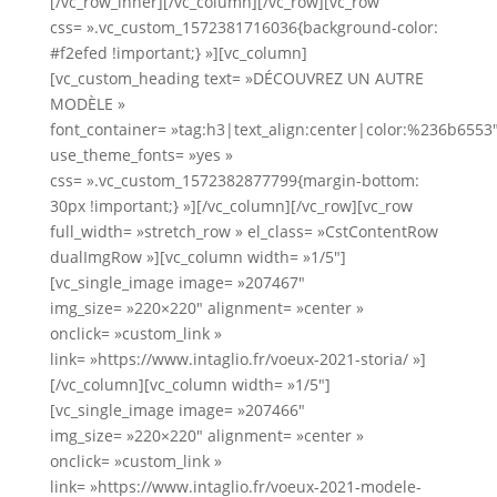
[/vc_row_inner][/vc_column][/vc_row][vc_row
css= ».vc_custom_1572381716036{background-color:
#f2efed !important;} »][vc_column]
[vc_custom_heading text= »DÉCOUVREZ UN AUTRE
MODÈLE »
font_container= »tag:h3|text_align:center|color:%236b6553
use_theme_fonts= »yes »
css= ».vc_custom_1572382877799{margin-bottom:
30px !important;} »][/vc_column][/vc_row][vc_row
full_width= »stretch_row » el_class= »CstContentRow
dualImgRow »][vc_column width= »1/5″]
[vc_single_image image= »207467″
img_size= »220×220″ alignment= »center »
onclick= »custom_link »
link= »https://www.intaglio.fr/voeux-2021-storia/ »]
[/vc_column][vc_column width= »1/5″]
[vc_single_image image= »207466″
img_size= »220×220″ alignment= »center »
onclick= »custom_link »
link= »https://www.intaglio.fr/voeux-2021-modele-