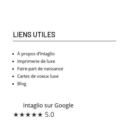
n
e
C
r
o
m
p
LIENS UTILES
t
e
À propos d’Intaglio
Imprimerie de luxe
Faire-part de naissance
Cartes de voeux luxe
Blog
Intaglio sur Google
★★★★★ 5.0