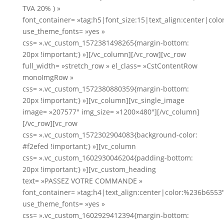
TVA 20% ) »
font_container= »tag:h5|font_size:15|text_align:center|col
use_theme_fonts= »yes »
css= ».vc_custom_1572381498265{margin-bottom:
20px !important;} »][/vc_column][/vc_row][vc_row
full_width= »stretch_row » el_class= »CstContentRow
monoImgRow »
css= ».vc_custom_1572380880359{margin-bottom:
20px !important;} »][vc_column][vc_single_image
image= »207577″ img_size= »1200×480″][/vc_column]
[/vc_row][vc_row
css= ».vc_custom_1572302904083{background-color:
#f2efed !important;} »][vc_column
css= ».vc_custom_1602930046204{padding-bottom:
20px !important;} »][vc_custom_heading
text= »PASSEZ VOTRE COMMANDE »
font_container= »tag:h4|text_align:center|color:%236b6553
use_theme_fonts= »yes »
css= ».vc_custom_1602929412394{margin-bottom: