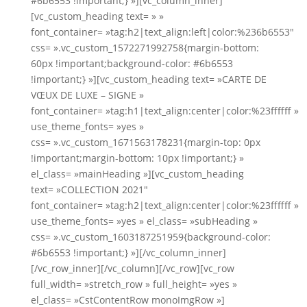
#6b6553 !important;} »][vc_column_inner]
[vc_custom_heading text= » »
font_container= »tag:h2|text_align:left|color:%236b6553″
css= ».vc_custom_1572271992758{margin-bottom:
60px !important;background-color: #6b6553
!important;} »][vc_custom_heading text= »CARTE DE
VŒUX DE LUXE – SIGNE »
font_container= »tag:h1|text_align:center|color:%23ffffff »
use_theme_fonts= »yes »
css= ».vc_custom_1671563178231{margin-top: 0px
!important;margin-bottom: 10px !important;} »
el_class= »mainHeading »][vc_custom_heading
text= »COLLECTION 2021″
font_container= »tag:h2|text_align:center|color:%23ffffff »
use_theme_fonts= »yes » el_class= »subHeading »
css= ».vc_custom_1603187251959{background-color:
#6b6553 !important;} »][/vc_column_inner]
[/vc_row_inner][/vc_column][/vc_row][vc_row
full_width= »stretch_row » full_height= »yes »
el_class= »CstContentRow monoImgRow »]