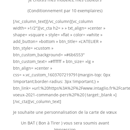
(Conditionnement par 10 exemplaires)
[/vc_column_text][/vc_column][vc_column
width= »1/2″][vc_cta h2= » » txt_align= »center »
shape= »square » style= »flat » color= »white »
add_button= »bottom » btn_title= »L’ATELIER »
btn_style= »custom »
btn_custom_background= »#6b6553″
btn_custom_text= »#ffffff » btn_size= »lg »
btn_align= »center »
css= ».vc_custom_1603707219791{margin-top: 0px
!important;border-radius: 3px !important;} »
btn_link= »url:%20https%3A%2F%2Fwww.intaglio.fr%2Fcarte
voeux-2021-commande-pers%2F%20|target:_blank »]
[/vc_cta][vc_column_text]
Je souhaite une personnalisation de la carte de vœux
Un BAT ( Bon à Tirer ) vous sera soumis avant
Impression