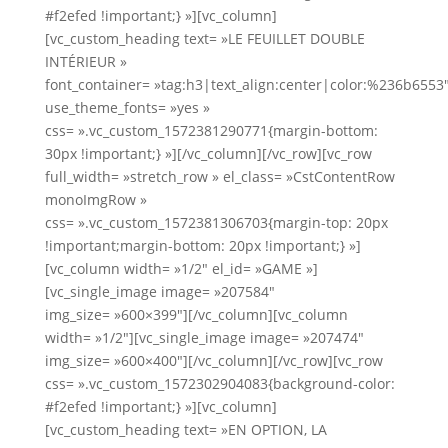
#f2efed !important;} »][vc_column]
[vc_custom_heading text= »LE FEUILLET DOUBLE
INTÉRIEUR »
font_container= »tag:h3|text_align:center|color:%236b6553
use_theme_fonts= »yes »
css= ».vc_custom_1572381290771{margin-bottom:
30px !important;} »][/vc_column][/vc_row][vc_row
full_width= »stretch_row » el_class= »CstContentRow
monoImgRow »
css= ».vc_custom_1572381306703{margin-top: 20px
!important;margin-bottom: 20px !important;} »]
[vc_column width= »1/2″ el_id= »GAME »]
[vc_single_image image= »207584″
img_size= »600×399″][/vc_column][vc_column
width= »1/2″][vc_single_image image= »207474″
img_size= »600×400″][/vc_column][/vc_row][vc_row
css= ».vc_custom_1572302904083{background-color:
#f2efed !important;} »][vc_column]
[vc_custom_heading text= »EN OPTION, LA