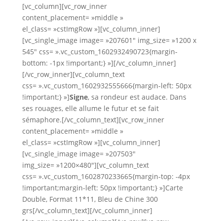
[vc_column][vc_row_inner
content_placement= »middle »
el_class= »cstImgRow »][vc_column_inner]
[vc_single_image image= »207601″ img_size= »1200 x
545″ css= ».vc_custom_1602932490723{margin-
bottom: -1px !important;} »][/vc_column_inner]
[/vc_row_inner][vc_column_text
css= ».vc_custom_1602932555666{margin-left: 50px
!important;} »]
Signe
, sa rondeur est audace. Dans
ses rouages, elle allume le futur et se fait
sémaphore.[/vc_column_text][vc_row_inner
content_placement= »middle »
el_class= »cstImgRow »][vc_column_inner]
[vc_single_image image= »207503″
img_size= »1200×480″][vc_column_text
css= ».vc_custom_1602870233665{margin-top: -4px
!important;margin-left: 50px !important;} »]Carte
Double, Format 11*11, Bleu de Chine 300
grs[/vc_column_text][/vc_column_inner]