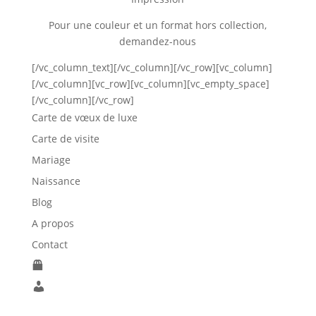
Pour une couleur et un format hors collection,
demandez-nous
[/vc_column_text][/vc_column][/vc_row][vc_column]
[/vc_column][vc_row][vc_column][vc_empty_space]
[/vc_column][/vc_row]
Carte de vœux de luxe
Carte de visite
Mariage
Naissance
Blog
A propos
Contact
P
a
M
n
o
i