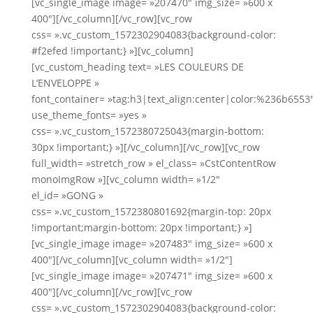
[vc_single_image image= »207470″ img_size= »600 x
400″][/vc_column][/vc_row][vc_row
css= ».vc_custom_1572302904083{background-color:
#f2efed !important;} »][vc_column]
[vc_custom_heading text= »LES COULEURS DE
L’ENVELOPPE »
font_container= »tag:h3|text_align:center|color:%236b6553
use_theme_fonts= »yes »
css= ».vc_custom_1572380725043{margin-bottom:
30px !important;} »][/vc_column][/vc_row][vc_row
full_width= »stretch_row » el_class= »CstContentRow
monoImgRow »][vc_column width= »1/2″
el_id= »GONG »
css= ».vc_custom_1572380801692{margin-top: 20px
!important;margin-bottom: 20px !important;} »]
[vc_single_image image= »207483″ img_size= »600 x
400″][/vc_column][vc_column width= »1/2″]
[vc_single_image image= »207471″ img_size= »600 x
400″][/vc_column][/vc_row][vc_row
css= ».vc_custom_1572302904083{background-color: