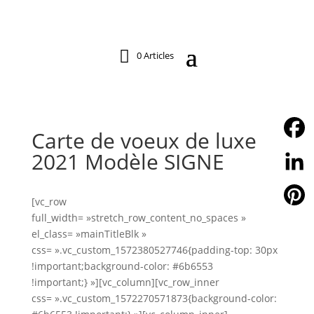
0 Articles
Carte de voeux de luxe
2021 Modèle SIGNE
Facebo
Linked
[vc_row
full_width= »stretch_row_content_no_spaces »
Pintere
el_class= »mainTitleBlk »
css= ».vc_custom_1572380527746{padding-top: 30px
!important;background-color: #6b6553
!important;} »][vc_column][vc_row_inner
css= ».vc_custom_1572270571873{background-color: