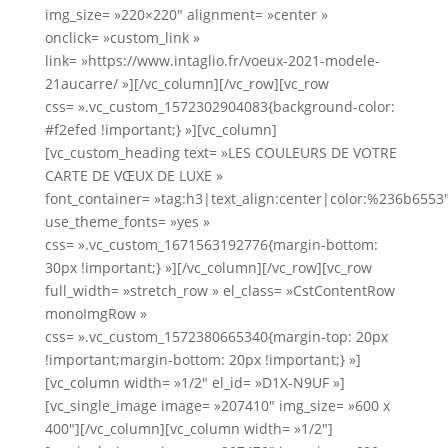
img_size= »220×220″ alignment= »center »
onclick= »custom_link »
link= »https://www.intaglio.fr/voeux-2021-modele-
21aucarre/ »][/vc_column][/vc_row][vc_row
css= ».vc_custom_1572302904083{background-color:
#f2efed !important;} »][vc_column]
[vc_custom_heading text= »LES COULEURS DE VOTRE
CARTE DE VŒUX DE LUXE »
font_container= »tag:h3|text_align:center|color:%236b6553
use_theme_fonts= »yes »
css= ».vc_custom_1671563192776{margin-bottom:
30px !important;} »][/vc_column][/vc_row][vc_row
full_width= »stretch_row » el_class= »CstContentRow
monoImgRow »
css= ».vc_custom_1572380665340{margin-top: 20px
!important;margin-bottom: 20px !important;} »]
[vc_column width= »1/2″ el_id= »D1X-N9UF »]
[vc_single_image image= »207410″ img_size= »600 x
400″][/vc_column][vc_column width= »1/2″]