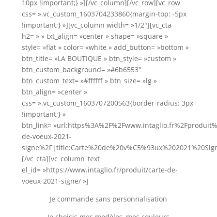
10px !important;} »][/vc_column][/vc_row][vc_row
css= ».vc_custom_1603704233860{margin-top: -5px
!important;} »][vc_column width= »1/2″][vc_cta
h2= » » txt_align= »center » shape= »square »
style= »flat » color= »white » add_button= »bottom »
btn_title= »LA BOUTIQUE » btn_style= »custom »
btn_custom_background= »#6b6553″
btn_custom_text= »#ffffff » btn_size= »lg »
btn_align= »center »
css= ».vc_custom_1603707200563{border-radius: 3px
!important;} »
btn_link= »url:https%3A%2F%2Fwww.intaglio.fr%2Fproduit%
de-voeux-2021-
signe%2F|title:Carte%20de%20v%C5%93ux%202021%20Signe
[/vc_cta][vc_column_text
el_id= »https://www.intaglio.fr/produit/carte-de-
voeux-2021-signe/ »]
Je commande sans personnalisation
Je choisis mes modèles, mes couleurs