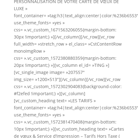
PERSONNALISATION DE VOTRE CARTE DE VŒUX DE
LUXE »
font_container= »tag:h3|text_align:center|color:%236b6553
use_theme_fonts= »yes »
css= ».vc_custom_1671563206055{margin-bottom:
30px !important;} »][/vc_column][/vc_row][vc_row
full_width= »stretch_row » el_class= »CstContentRow
monoImgRow »
css= ».vc_custom_1572380880359{margin-bottom:
20px !important;} »][vc_column el_id= »TING »]
[vc_single_image image= »207557″
img_size= »1200×513″][/vc_column][/vc_row][vc_row
css= ».vc_custom_1572302904083{background-color:
#f2efed !important;} »][vc_column]
[vc_custom_heading text= »LES TARIFS »
font_container= »tag:h4|text_align:center|color:%236b6553
use_theme_fonts= »yes »
css= ».vc_custom_1572381470408{margin-bottom:
10px !important;} »][vc_custom_heading text= »Cartes
de vœux & Service d’Impression – Tarifs Hors Taxe (