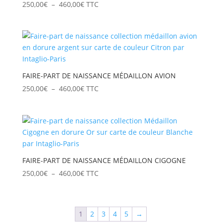
Plage
250,00
€
–
460,00
€
TTC
de
prix :
250,00€
à
460,00€
FAIRE-PART DE NAISSANCE MÉDAILLON AVION
Plage
250,00
€
–
460,00
€
TTC
de
prix :
250,00€
à
460,00€
FAIRE-PART DE NAISSANCE MÉDAILLON CIGOGNE
Plage
250,00
€
–
460,00
€
TTC
de
prix :
250,00€
1
2
3
4
5
→
à