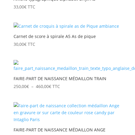
33,00
€
TTC
Carnet de score à spirale A5 As de pique
30,00
€
TTC
FAIRE-PART DE NAISSANCE MÉDAILLON TRAIN
Plage
250,00
€
–
460,00
€
TTC
de
prix :
250,00€
à
460,00€
FAIRE-PART DE NAISSANCE MÉDAILLON ANGE