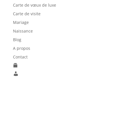
460,00€
Carte de vœux de luxe
Carte de visite
Mariage
Naissance
Blog
A propos
Contact
P
a
M
n
o
i
n
e
C
r
o
m
p
Liens utiles
t
e